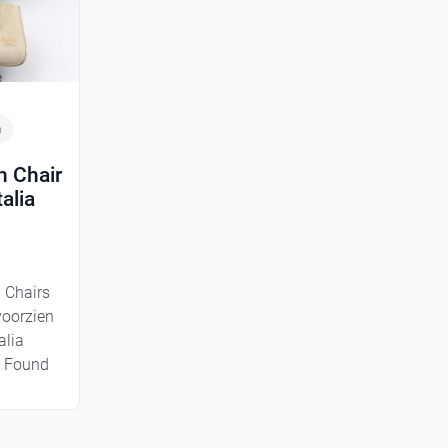
n
n Chair
alia
 Chairs
voorzien
alia
n Found