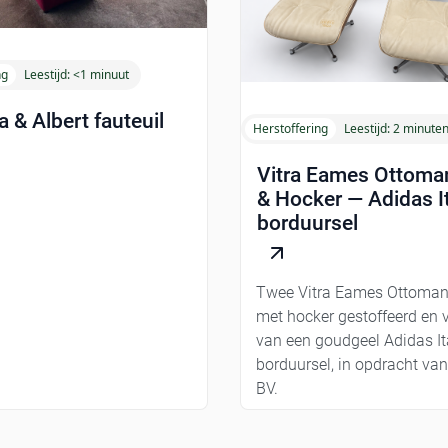
ng
Leestijd:
<1 minuut
a & Albert fauteuil
Herstoffering
Leestijd:
2 minute
Vitra Eames Ottoma
& Hocker — Adidas It
borduursel
Twee Vitra Eames Ottoman
met hocker gestoffeerd en 
van een goudgeel Adidas It
borduursel, in opdracht va
BV.