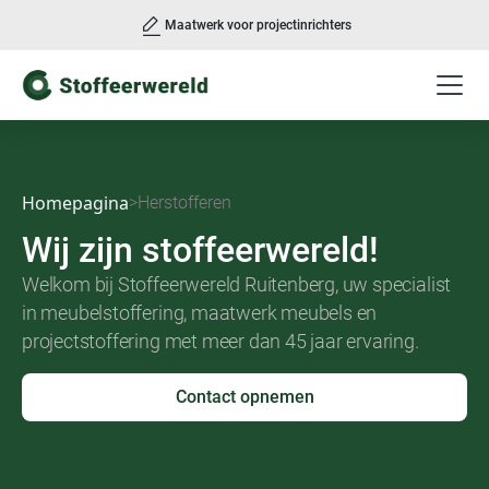
Maatwerk voor projectinrichters
Slide 2 of 3.
Homepagina
>
Herstofferen
Wij zijn stoffeerwereld!
Welkom bij Stoffeerwereld Ruitenberg, uw specialist
in meubelstoffering, maatwerk meubels en
projectstoffering met meer dan 45 jaar ervaring.
Contact opnemen