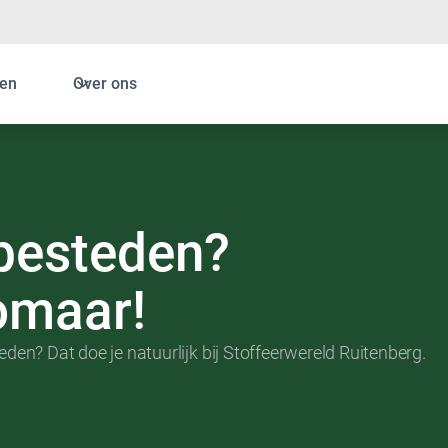
en
Over ons
tbesteden?
zomaar!
den? Dat doe je natuurlijk bij Stoffeerwereld Ruitenberg.