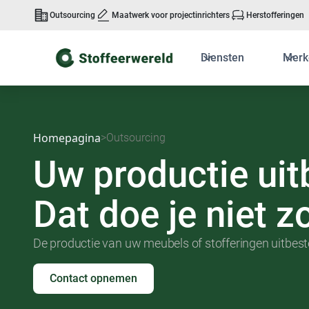
Outsourcing
Maatwerk voor projectinrichters
Herstofferingen
Diensten
Merk
Homepagina
>
Outsourcing
Uw productie ui
Dat doe je niet 
De productie van uw meubels of stofferingen uitbeste
Contact opnemen