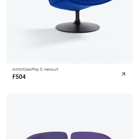
Artifort
|
Geoffrey D. Harcourt
F504