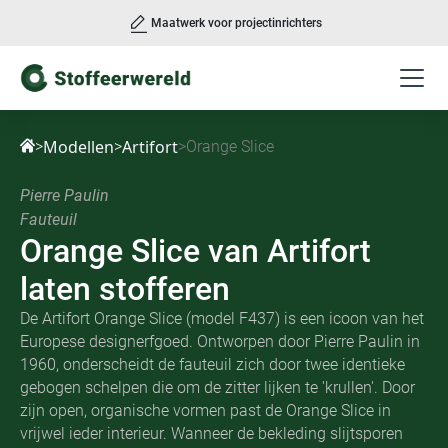
chters
Outsourcing
Slide 3 of 3.
Modellen
Artifort
>
>
>
Orange Slice
Pierre Paulin
Fauteuil
Orange Slice
van
Artifort
laten stofferen
De Artifort Orange Slice (model F437) is een icoon van het
Europese designerfgoed. Ontworpen door Pierre Paulin in
1960, onderscheidt de fauteuil zich door twee identieke
gebogen schelpen die om de zitter lijken te 'krullen'. Door
zijn open, organische vormen past de Orange Slice in
vrijwel ieder interieur. Wanneer de bekleding slijtsporen