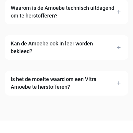
Waarom is de Amoebe technisch uitdagend
om te herstofferen?
De organische ameubevorm vraagt specifieke
techniek — de bekleding moet de golvende contouren
strak volgen zonder plooien. Wij adviseren Kvadrat
Kan de Amoebe ook in leer worden
Tonus 4 voor een naadloos resultaat.
bekleed?
Ja, leer is goed toepasbaar. Wij adviseren een rekbaar
leer dat de golvende vormen soepel volgt. In onze
showroom kiest u uit een ruim assortiment.
Is het de moeite waard om een Vitra
Amoebe te herstofferen?
Absoluut. Het frame gaat decennia mee. Herstofferen
behoudt de iconische organische vorm en is
aanzienlijk voordeliger dan vervanging.