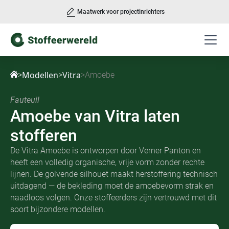
Maatwerk voor projectinrichters
Slide 2 of 3.
Modellen
Vitra
>
>
>
Amoebe
Fauteuil
Amoebe
van
Vitra laten
stofferen
De Vitra Amoebe is ontworpen door Verner Panton en
heeft een volledig organische, vrije vorm zonder rechte
lijnen. De golvende silhouet maakt herstoffering technisch
uitdagend — de bekleding moet de amoebevorm strak en
naadloos volgen. Onze stoffeerders zijn vertrouwd met dit
soort bijzondere modellen.