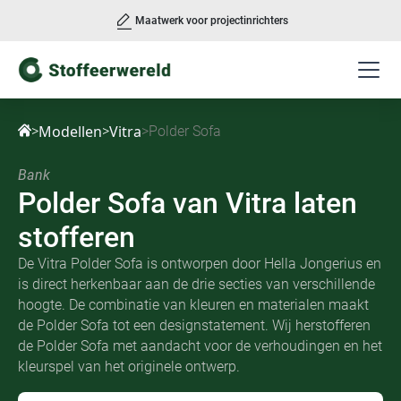
Maatwerk voor projectinrichters
Slide 3 of 3.
Modellen
Vitra
>
>
>
Polder Sofa
Bank
Polder Sofa
van
Vitra laten
stofferen
De Vitra Polder Sofa is ontworpen door Hella Jongerius en
is direct herkenbaar aan de drie secties van verschillende
hoogte. De combinatie van kleuren en materialen maakt
de Polder Sofa tot een designstatement. Wij herstofferen
de Polder Sofa met aandacht voor de verhoudingen en het
kleurspel van het originele ontwerp.