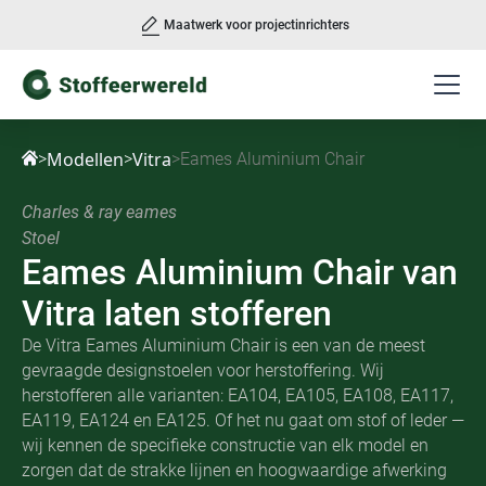
Maatwerk voor projectinrichters
Slide 3 of 3.
Modellen
Vitra
>
>
>
Eames Aluminium Chair
Charles & ray eames
Stoel
Eames Aluminium Chair
van
Vitra laten stofferen
De Vitra Eames Aluminium Chair is een van de meest
gevraagde designstoelen voor herstoffering. Wij
herstofferen alle varianten: EA104, EA105, EA108, EA117,
EA119, EA124 en EA125. Of het nu gaat om stof of leder —
wij kennen de specifieke constructie van elk model en
zorgen dat de strakke lijnen en hoogwaardige afwerking