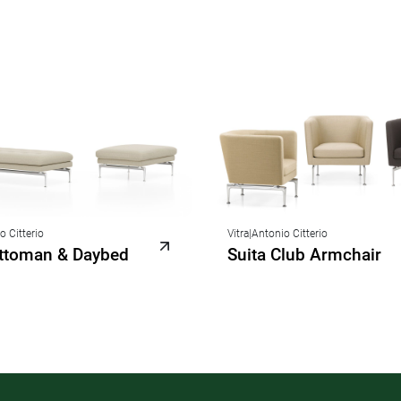
o Citterio
Vitra
|
Antonio Citterio
Ottoman & Daybed
Suita Club Armchair