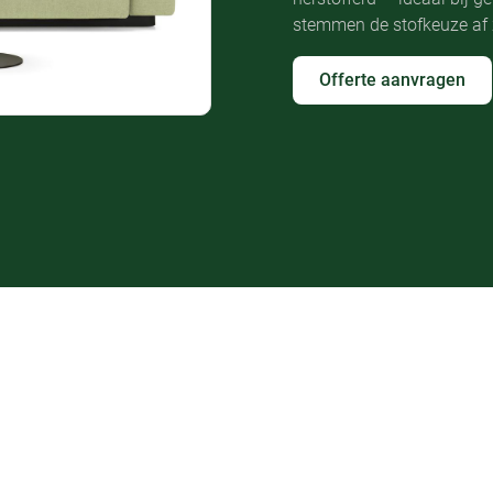
stemmen de stofkeuze af z
Offerte aanvragen