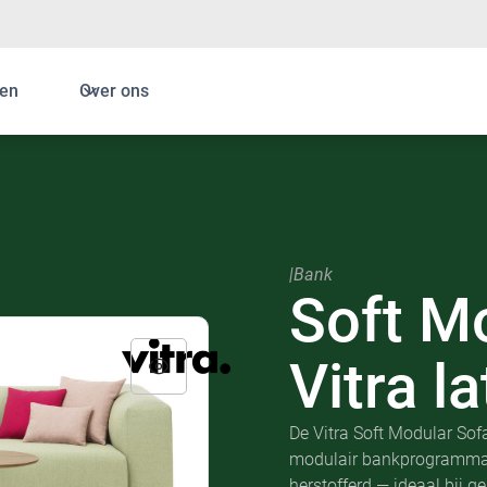
en
Over ons
|
Bank
Soft M
Vitra l
De Vitra Soft Modular Sof
modulair bankprogramma.
herstofferd — ideaal bij ge