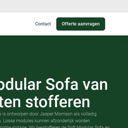
Contact
Offerte aanvragen
odular Sofa
van
aten stofferen
a is ontworpen door Jasper Morrison als volledig
 Losse modules kunnen afzonderlijk worden
richte slijtage. Wij herstofferen de Soft Modular Sofa en