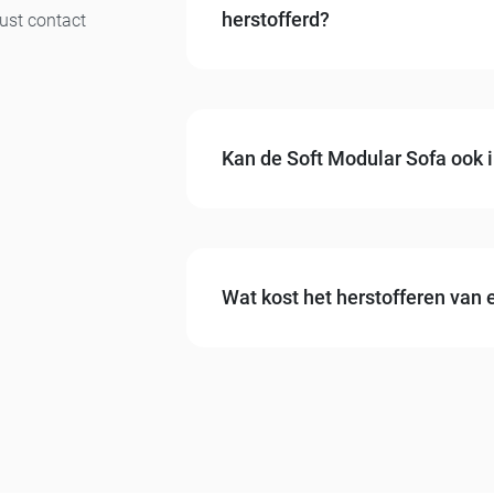
herstofferd?
ust contact
Ja. Elk module van de Soft Modular
het mogelijk om gerichte slijtage 
modules uniform blijven.
Kan de Soft Modular Sofa ook 
Ja, leer is goed toepasbaar. In on
leersoorten en kleuren.
Wat kost het herstofferen van 
De prijs hangt af van het aantal mo
vrijblijvende offerte op maat.