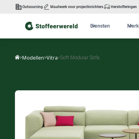
Outsourcing
Maatwerk voor projectinrichters
Herstofferingen
Diensten
Merk
Modellen
Vitra
>
>
>
Soft Modular Sofa