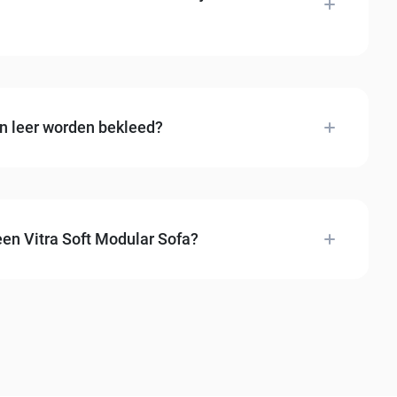
 Sofa kan afzonderlijk worden herstofferd. Dit maakt
aan te pakken. Wij stemmen de stofkeuze af zodat alle
in leer worden bekleed?
ze showroom kiest u uit een ruim assortiment
een Vitra Soft Modular Sofa?
dules en de stof- of lederkeuze. Wij maken altijd een