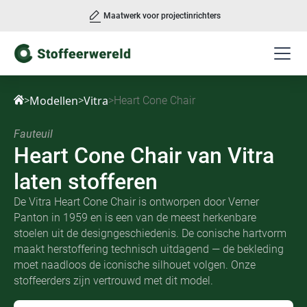
Maatwerk voor projectinrichters
Slide 2 of 3.
Modellen
Vitra
>
>
>
Heart Cone Chair
Fauteuil
Heart Cone Chair
van
Vitra
laten stofferen
De Vitra Heart Cone Chair is ontworpen door Verner
Panton in 1959 en is een van de meest herkenbare
stoelen uit de designgeschiedenis. De conische hartvorm
maakt herstoffering technisch uitdagend — de bekleding
moet naadloos de iconische silhouet volgen. Onze
stoffeerders zijn vertrouwd met dit model.