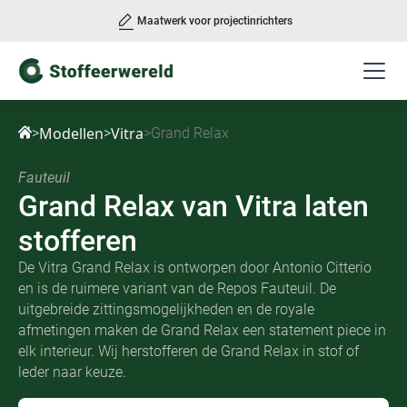
Maatwerk voor projectinrichters
Slide 2 of 3.
Modellen
Vitra
>
>
>
Grand Relax
Fauteuil
Grand Relax
van
Vitra laten
stofferen
De Vitra Grand Relax is ontworpen door Antonio Citterio
en is de ruimere variant van de Repos Fauteuil. De
uitgebreide zittingsmogelijkheden en de royale
afmetingen maken de Grand Relax een statement piece in
elk interieur. Wij herstofferen de Grand Relax in stof of
leder naar keuze.