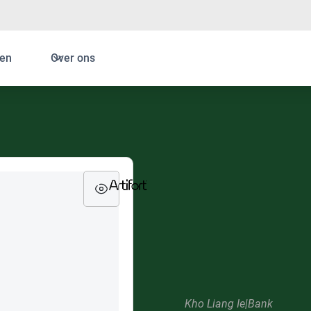
en
Over ons
Kho Liang Ie
|
Bank