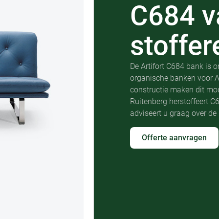
C684
v
stoffer
De Artifort C684 bank is o
organische banken voor Ar
constructie maken dit mode
Ruitenberg herstoffeert 
adviseert u graag over de 
Offerte aanvragen