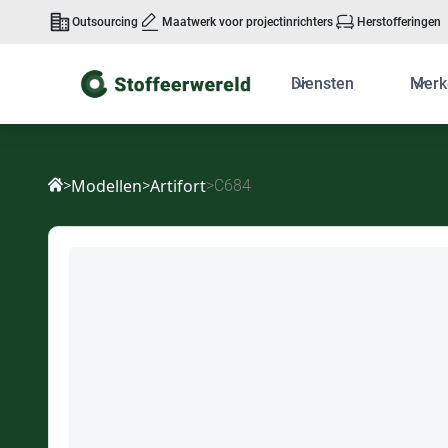
Outsourcing
Maatwerk voor projectinrichters
Herstofferingen
Diensten
Merk
Modellen
Artifort
>
>
>
C684