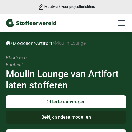
Maatwerk voor projectinrichters
Slide 3 of 3.
Modellen
Artifort
>
>
>
Moulin Lounge
Khodi Feiz
Fauteuil
Moulin Lounge
van
Artifort
laten stofferen
Offerte aanvragen
Bekijk andere modellen