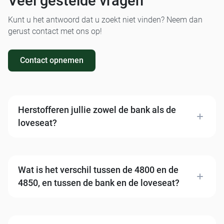
Veel gestelde vragen
Kunt u het antwoord dat u zoekt niet vinden? Neem dan
gerust contact met ons op!
Contact opnemen
Herstofferen jullie zowel de bank als de
loveseat?
Ja. Wij herstofferen alle varianten van de Gelderland
4800 en 4850 — zowel de bank als de loveseat. Heeft
u beide? Wij raden aan ze tegelijk te laten
Wat is het verschil tussen de 4800 en de
herstofferen voor een uniform eindresultaat.
4850, en tussen de bank en de loveseat?
De 4850 is de grotere variant van de 4800. De bank is
de drie- of meerzitter, de loveseat de tweezitter uit