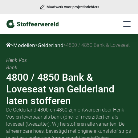
Maatwerk voor projectinrichters
Slide 3 of 3.
Modellen
Gelderland
>
>
>
4800 / 4850 Bank & Loveseat
Henk Vos
Bank
4800 / 4850 Bank &
Loveseat
van
Gelderland
laten stofferen
De Gelderland 4800 en 4850 zijn ontworpen door Henk
Vos en leverbaar als bank (drie- of meerzitter) en als
loveseat (tweezitter). Wij herstofferen alle varianten. De
afneembare hoes, bevestigd met originele kunststof strips