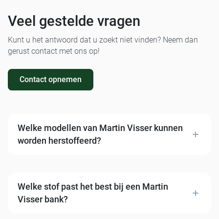
Veel gestelde vragen
Kunt u het antwoord dat u zoekt niet vinden? Neem dan
gerust contact met ons op!
Contact opnemen
Welke modellen van Martin Visser kunnen
worden herstoffeerd?
Alle varianten van Spectrum: de BR 02, BR 03, BR 53
en de zeldzamere Osaka bank (BZ 09). Uw exemplaar
hoeft niet overeen te komen met de afbeelding, alle
Welke stof past het best bij een Martin
Martin Visser varianten zijn bij ons welkom.
Visser bank?
Vanwege de strakke, gespannen vormen van de