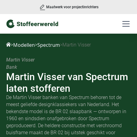
Maatwerk voor projectinrichters
Slide 2 of 3.
Modellen
Spectrum
>
>
>
Martin Visser
Martin Visser
Bank
Martin Visser
van
Spectrum
laten stofferen
De Martin Visser banken van Spectrum behoren tot de
meest geliefde designklassiekers van Nederland. Het
bekendste model is de BR 02 slaapbank — ontworpen in
1960 en sindsdien onafgebroken door Spectrum
geproduceerd. De heldere constructie met verchroomd
buisframe maakt de BR 02 bij uitstek geschikt voor