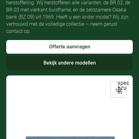
herstoffering. Wij herstofferen alle varianten: de BR 02, de
BR 03 met vierkant buisframe, en de zeldzamere Osaka
bank (BZ 09) uit 1969. Heeft u een ander model? Wij zijn
vertrouwd met de volledige collectie — neem gerust
contact op.
Offerte aanvragen
Bekijk andere modellen