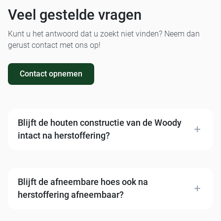
Veel gestelde vragen
Kunt u het antwoord dat u zoekt niet vinden? Neem dan
gerust contact met ons op!
Contact opnemen
Blijft de houten constructie van de Woody
intact na herstoffering?
Ja. Wij vernieuwen alleen de bekleding. Het houten
frame blijft volledig intact. Bij binnenkomst
beoordelen wij de staat van het frame en de vulling
Blijft de afneembare hoes ook na
en bespreken de aanpak met je.
herstoffering afneembaar?
Ja. Gelderland heeft haar meubels ontworpen met