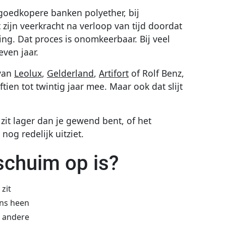
 goedkopere banken polyether, bij
 zijn veerkracht na verloop van tijd doordat
ing. Dat proces is onomkeerbaar. Bij veel
even jaar.
 van
Leolux
,
Gelderland
,
Artifort
of Rolf Benz,
ftien tot twintig jaar mee. Maar ook dat slijt
e zit lager dan je gewend bent, of het
nog redelijk uitziet.
schuim op is?
 zit
ens heen
e andere