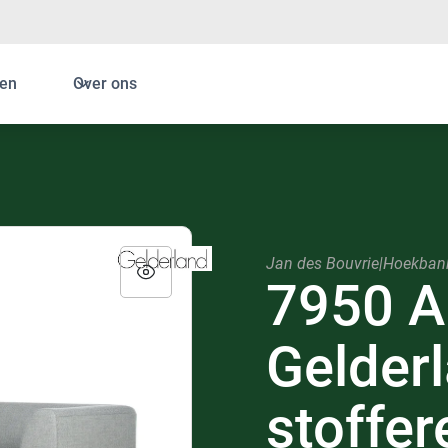
en
Over ons
Jan des Bouvrie
|
Hoekban
7950 A
Gelderl
stoffer