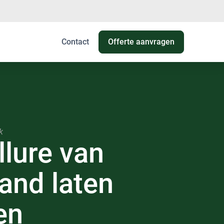
Contact
Offerte aanvragen
k
llure
van
and laten
en