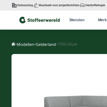
Outsourcing
Maatwerk voor projectinrichters
Herstofferingen
Diensten
Merk
Modellen
Gelderland
>
>
>
7950 Allure