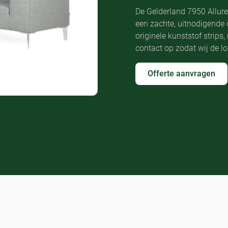
De Gelderland 7950 Allur
een zachte, uitnodigende 
originele kunststof strips
contact op zodat wij de l
Offerte aanvragen