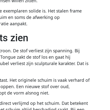
nsen willen zitten.
e exemplaren solide is. Het stalen frame
schuim en soms de afwerking op
ratie aanpakt.
ts zien
oon. De stof verliest zijn spanning. Bij
ongue zakt de stof los en gaat hij
l verliest zijn sculpturale karakter. Dat is
ast. Het originele schuim is vaak verhard of
loppen. Een nieuwe stof over oud,
opt de vorm alsnog niet.
s direct verlijmd op het schuim. Dat betekent
et schuim altijd beschadigd raakt. Bij een