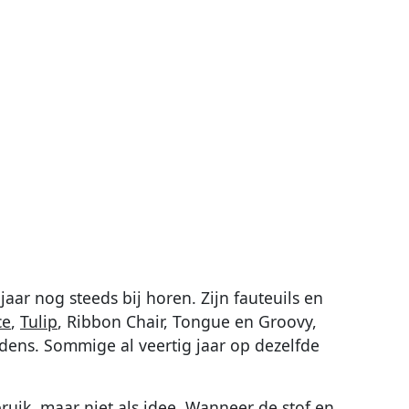
jaar nog steeds bij horen. Zijn fauteuils en
ce
,
Tulip
, Ribbon Chair, Tongue en Groovy,
dens. Sommige al veertig jaar op dezelfde
ebruik, maar niet als idee. Wanneer de stof en