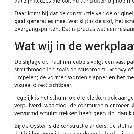
dat zijn keuzes die ook nu aansluiten bij hoe me
Daar komt bij dat de constructie van de originel
gaat generaties mee. Wat slijt is de stof, het 
overgangspunten. Dat is precies wat een restau
Wat wij in de werkplaa
De slijtage op Paulin-meubels volgt een vast patr
stretchmodellen zoals de Mushroom, Groovy of T
rimpelen; de vormen worden slapper en het meube
visueel direct zichtbaar.
Tegelijk is het schuim op die plekken ook aanget
verpulverd, waardoor de contouren niet meer k
vervormd schuim trekken heeft geen zin, dan kl
Bij de Oyster is de constructie anders: de stof i
dat bij het verwijderen van de oude bekleding h