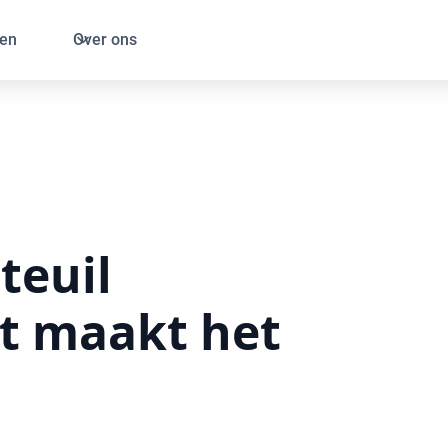
en
Over ons
teuil
at maakt het