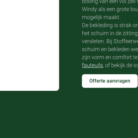
bolling van een vol zei
Windy als een grote lou
mogelijk maakt.
De bekleding is strak 
het schuim in de zitting
versleten. Bij Stoffee
schuim en bekleden we d
zijn vorm en comfort te
fauteuils
, of bekijk de 
Offerte aanvragen