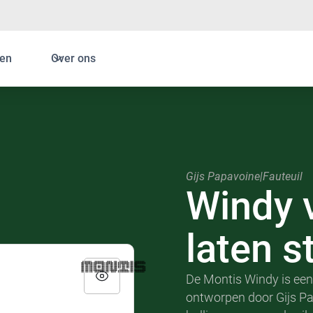
en
Over ons
Gijs Papavoine
|
Fauteuil
Windy
laten s
De Montis Windy is een
ontworpen door Gijs Pa