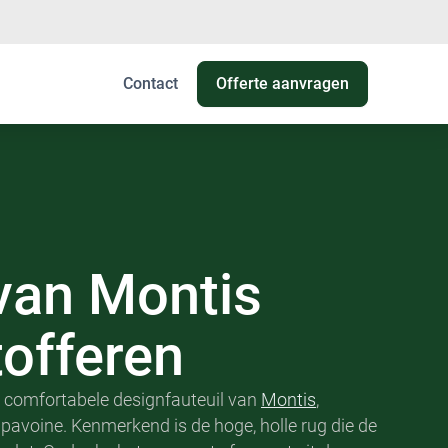
Contact
Offerte aanvragen
van
Montis
tofferen
 comfortabele designfauteuil van
Montis
,
pavoine. Kenmerkend is de hoge, holle rug die de