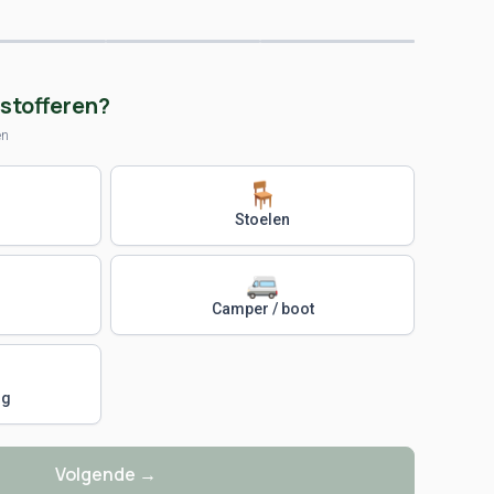
rstofferen?
en
🪑
Stoelen
🚐
Camper / boot
ig
Volgende →