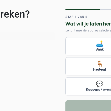
preken?
STAP 1 VAN 4
Wat wil je laten he
Je kunt meerdere opties selecter
🛋️
Bank
🪑
Fauteuil
💬
Kussens / over